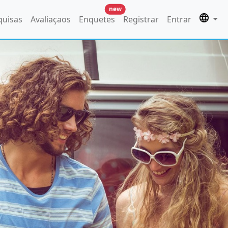
new
quisas
Avaliaçaos
Enquetes
Registrar
Entrar