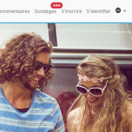
new
ommentaires
Sondages
S'inscrire
S'identifier