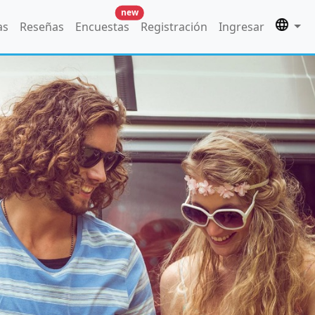
new
as
Reseñas
Encuestas
Registración
Ingresar