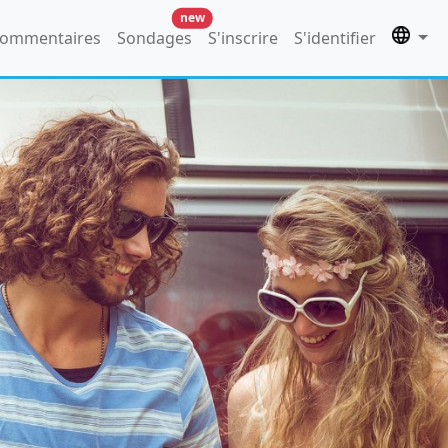
new
ommentaires
Sondages
S'inscrire
S'identifier