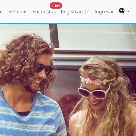
new
as
Reseñas
Encuestas
Registración
Ingresar