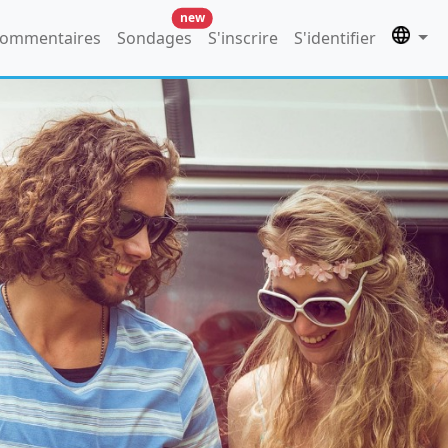
new
ommentaires
Sondages
S'inscrire
S'identifier