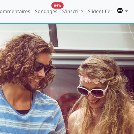
new
ommentaires
Sondages
S'inscrire
S'identifier