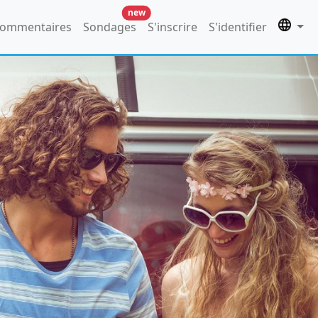
new
ommentaires
Sondages
S'inscrire
S'identifier