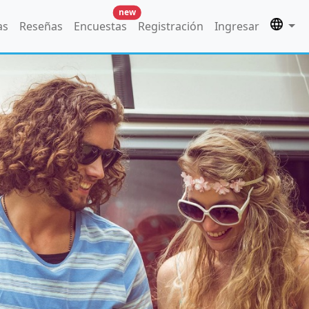
new
as
Reseñas
Encuestas
Registración
Ingresar