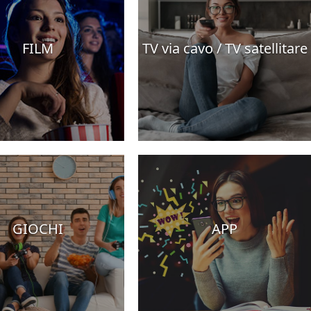
FILM
TV via cavo / TV satellitare
GIOCHI
APP