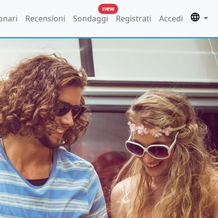
new
onari
Recensioni
Sondaggi
Registrati
Accedi