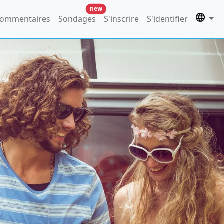
new
ommentaires
Sondages
S'inscrire
S'identifier