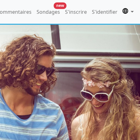
new
ommentaires
Sondages
S'inscrire
S'identifier