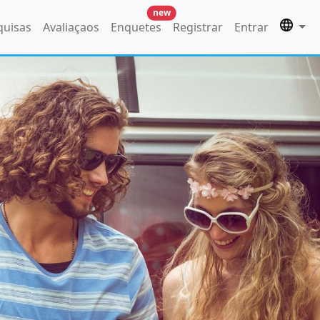
new
quisas
Avaliaçaos
Enquetes
Registrar
Entrar