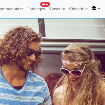
new
ommentaires
Sondages
S'inscrire
S'identifier