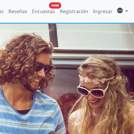
new
as
Reseñas
Encuestas
Registración
Ingresar