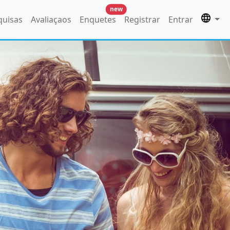
new
quisas
Avaliaçaos
Enquetes
Registrar
Entrar