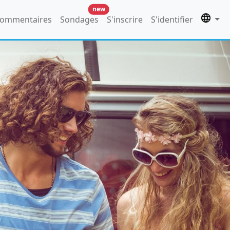
new
ommentaires
Sondages
S'inscrire
S'identifier