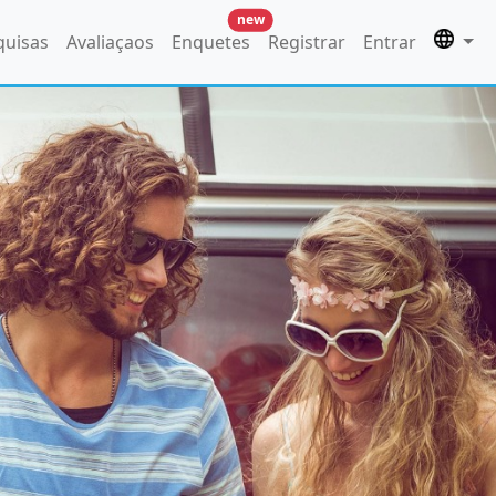
new
quisas
Avaliaçaos
Enquetes
Registrar
Entrar