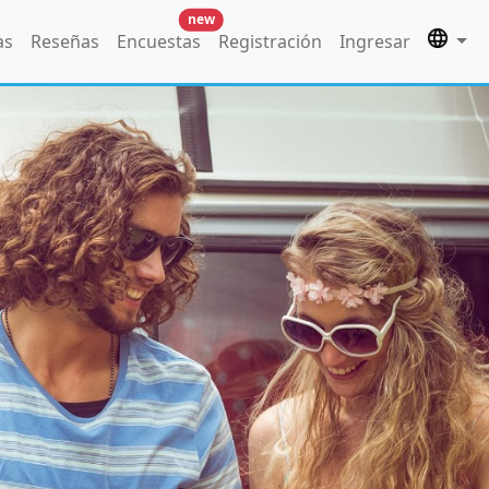
new
as
Reseñas
Encuestas
Registración
Ingresar