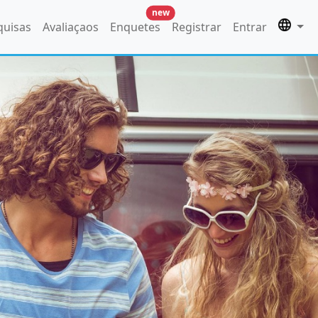
new
quisas
Avaliaçaos
Enquetes
Registrar
Entrar