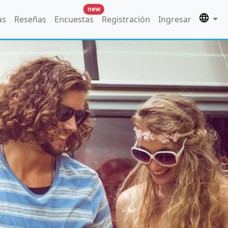
new
as
Reseñas
Encuestas
Registración
Ingresar