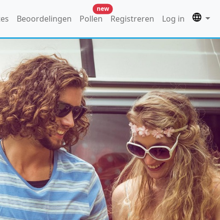
new
tes
Beoordelingen
Pollen
Registreren
Log in