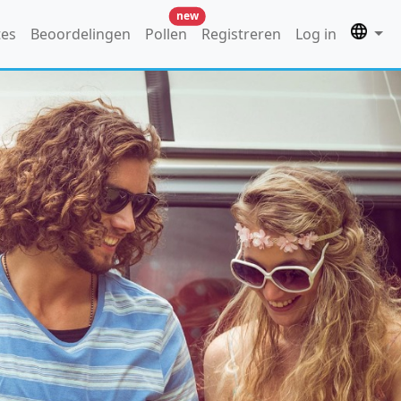
new
tes
Beoordelingen
Pollen
Registreren
Log in