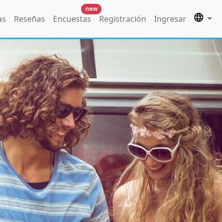
new
as
Reseñas
Encuestas
Registración
Ingresar