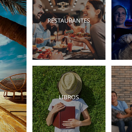
RESTAURANTES
teles
LIBROS