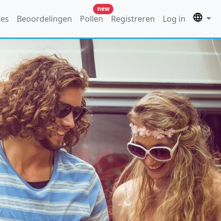
new
tes
Beoordelingen
Pollen
Registreren
Log in