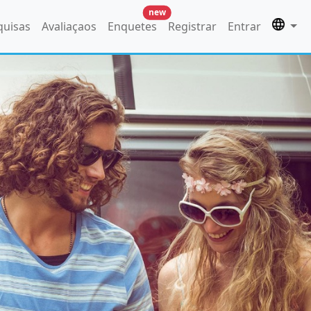
new
quisas
Avaliaçaos
Enquetes
Registrar
Entrar