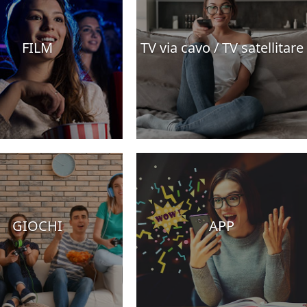
FILM
TV via cavo / TV satellitare
GIOCHI
APP