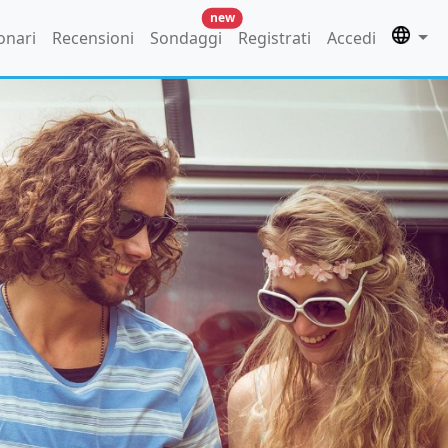
new
onari
Recensioni
Sondaggi
Registrati
Accedi