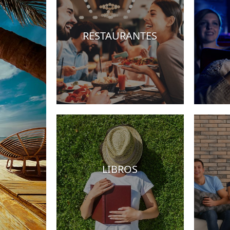
RESTAURANTES
teles
LIBROS