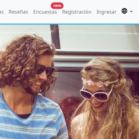
new
as
Reseñas
Encuestas
Registración
Ingresar