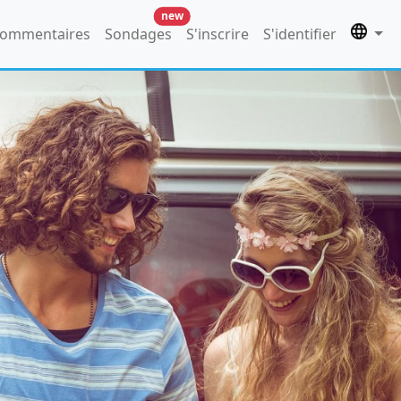
new
ommentaires
Sondages
S'inscrire
S'identifier