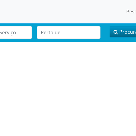
Pes
Procur