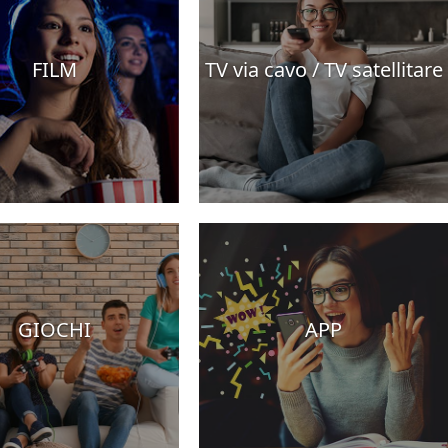
FILM
TV via cavo / TV satellitare
GIOCHI
APP