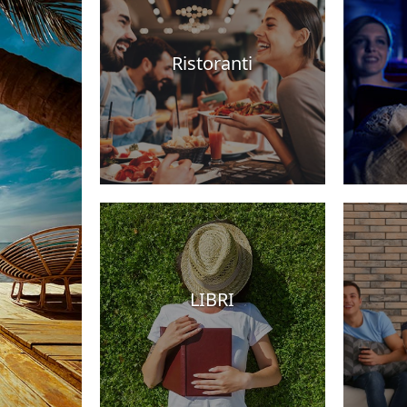
Ristoranti
otel
LIBRI