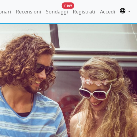
new
onari
Recensioni
Sondaggi
Registrati
Accedi